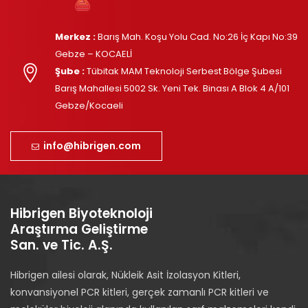
Merkez :
Barış Mah. Koşu Yolu Cad. No:26 İç Kapı No:39
Gebze – KOCAELİ
Şube :
Tübitak MAM Teknoloji Serbest Bölge Şubesi
Barış Mahallesi 5002 Sk. Yeni Tek. Binası A Blok 4 A/101
Gebze/Kocaeli
info@hibrigen.com
Hibrigen Biyoteknoloji
Araştırma Geliştirme
San. ve Tic. A.Ş.
Hibrigen ailesi olarak, Nükleik Asit İzolasyon Kitleri,
konvansiyonel PCR kitleri, gerçek zamanlı PCR kitleri ve