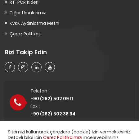
RT-PCR Kitleri
Diğer Ürünlerimiz
KVKK Aydınlatma Metni
Çerez Politikası
Bizi Takip Edin
Telefon :
+90 (262) 502 09 11
Fax :
+90 (262) 502 38 94
Sitemizi kullanarak çerezlere (cookie) izin vermektesiniz.
Detaylı bilgi için
Çerez Politika'mızı
inceleyebilirsiniz.