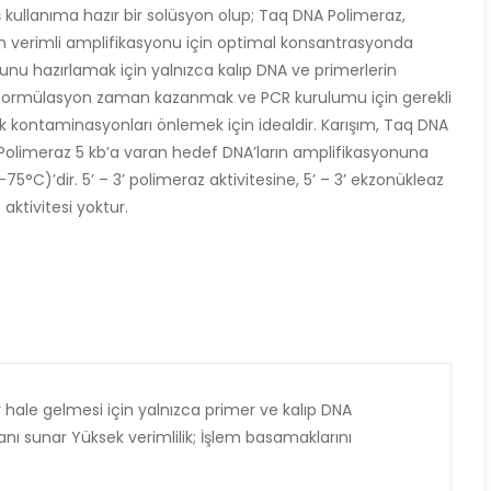
ş kullanıma hazır bir solüsyon olup; Taq DNA Polimeraz,
ın verimli amplifikasyonu için optimal konsantrasyonda
nu hazırlamak için yalnızca kalıp DNA ve primerlerin
ış formülasyon zaman kazanmak ve PCR kurulumu için gerekli
k kontaminasyonları önlemek için idealdir. Karışım, Taq DNA
A Polimeraz 5 kb’a varan hedef DNA’ların amplifikasyonuna
5°C)’dir. 5’ – 3’ polimeraz aktivitesine, 5’ – 3’ ekzonükleaz
 aktivitesi yoktur.
r hale gelmesi için yalnızca primer ve kalıp DNA
ı sunar Yüksek verimlilik; İşlem basamaklarını