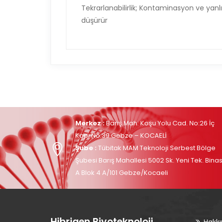
Tekrarlanabilirlik; Kontaminasyon ve ya
düşürür
Merkez :
Barış Mah. Koşu Yolu Cad. No:26 İç
Kapı No:39 Gebze – KOCAELİ
Şube :
Tübitak MAM Teknoloji Serbest Bölge
Şubesi Barış Mahallesi 5002 Sk. Yeni Tek. Binas
A Blok 4 A/101 Gebze/Kocaeli
Hibrigen Biyoteknoloji