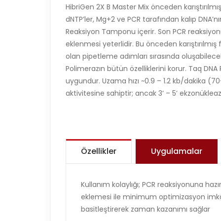
HibriGen 2X B Master Mix önceden karıştırılmı
dNTP’ler, Mg+2 ve PCR tarafından kalıp DNA’n
Reaksiyon Tamponu içerir. Son PCR reaksiyonu
eklenmesi yeterlidir. Bu önceden karıştırılm
olan pipetleme adımları sırasında oluşabilece
Polimerazın bütün özelliklerini korur. Taq DN
uygundur. Uzama hızı ~0.9 – 1.2 kb/dakika (70-7
aktivitesine sahiptir; ancak 3’ – 5’ ekzonükleaz
Özellikler
Uygulamalar
Kullanım kolaylığı; PCR reaksiyonuna hazı
eklemesi ile minimum optimizasyon imkan
basitleştirerek zaman kazanımı sağlar