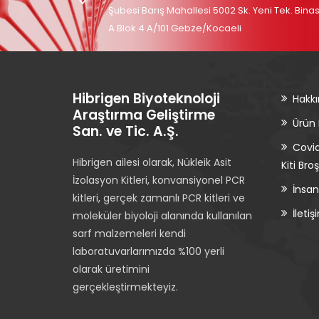
Şubesi Barış Mahallesi 5002 Sk. Yeni Tek. Binas
A Blok 4 A/101 Gebze/Kocaeli
Hibrigen Biyoteknoloji
Hakk
Araştırma Geliştirme
Ürün
San. ve Tic. A.Ş.
Covid
Hibrigen ailesi olarak, Nükleik Asit
Kiti Bro
İzolasyon Kitleri, konvansiyonel PCR
İnsan
kitleri, gerçek zamanlı PCR kitleri ve
İletiş
moleküler biyoloji alanında kullanılan
sarf malzemeleri kendi
laboratuvarlarımızda %100 yerli
olarak üretimini
gerçekleştirmekteyiz.