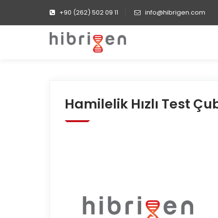
+90 (262) 502 09 11
info@hibrigen.com
Hamilelik Hızlı Test Ç