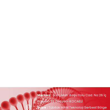
Merkez :
Barış Mah. Koşu Yolu Cad. No:26 İç
Kapı No:39 Gebze – KOCAELİ
Şube :
Tübitak MAM Teknoloji Serbest Bölge