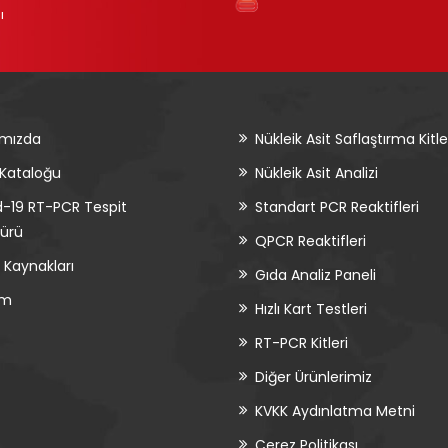
ı
ımızda
Nükleik Asit Saflaştırma Kitle
 Kataloğu
Nükleik Asit Analizi
-19 RT-PCR Tespit
Standart PCR Reaktifleri
şürü
QPCR Reaktifleri
 Kaynakları
Gıda Analiz Paneli
im
Hızlı Kart Testleri
RT-PCR Kitleri
Diğer Ürünlerimiz
KVKK Aydınlatma Metni
Çerez Politikası