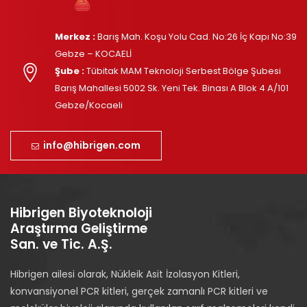
Merkez :
Barış Mah. Koşu Yolu Cad. No:26 İç Kapı No:39
Gebze – KOCAELİ
Şube :
Tübitak MAM Teknoloji Serbest Bölge Şubesi
Barış Mahallesi 5002 Sk. Yeni Tek. Binası A Blok 4 A/101
Gebze/Kocaeli
info@hibrigen.com
Hibrigen Biyoteknoloji
Araştırma Geliştirme
San. ve Tic. A.Ş.
Hibrigen ailesi olarak, Nükleik Asit İzolasyon Kitleri,
konvansiyonel PCR kitleri, gerçek zamanlı PCR kitleri ve