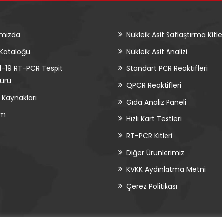
ımızda
Nükleik Asit Saflaştırma Kitle
 Kataloğu
Nükleik Asit Analizi
-19 RT-PCR Tespit
Standart PCR Reaktifleri
şürü
QPCR Reaktifleri
 Kaynakları
Gıda Analiz Paneli
im
Hızlı Kart Testleri
RT-PCR Kitleri
Diğer Ürünlerimiz
KVKK Aydınlatma Metni
Çerez Politikası