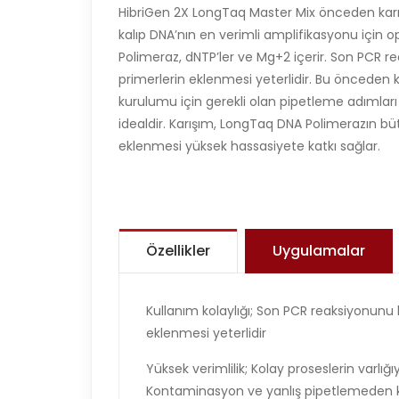
HibriGen 2X LongTaq Master Mix önceden karışt
kalıp DNA’nın en verimli amplifikasyonu içi
Polimeraz, dNTP’ler ve Mg+2 içerir. Son PCR r
primerlerin eklenmesi yeterlidir. Bu öncede
kurulumu için gerekli olan pipetleme adımlar
idealdir. Karışım, LongTaq DNA Polimerazın bü
eklenmesi yüksek hassasiyete katkı sağlar.
Özellikler
Uygulamalar
Kullanım kolaylığı; Son PCR reaksiyonunu 
eklenmesi yeterlidir
Yüksek verimlilik; Kolay proseslerin varlığ
Kontaminasyon ve yanlış pipetlemeden k