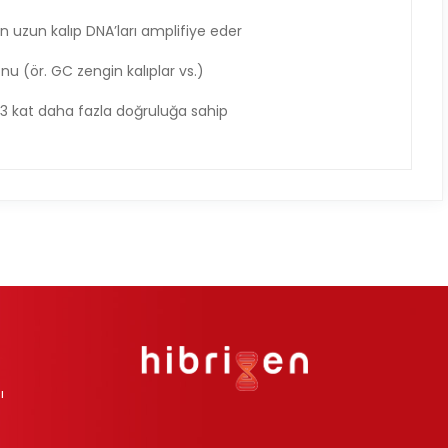
 uzun kalıp DNA’ları amplifiye eder
nu (ör. GC zengin kalıplar vs.)
3 kat daha fazla doğruluğa sahip
ı