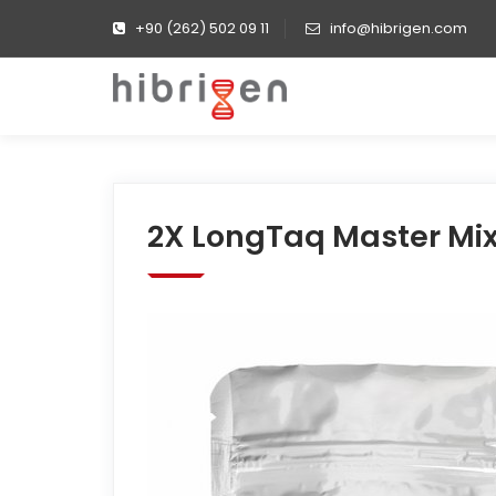
+90 (262) 502 09 11
info@hibrigen.com
2X LongTaq Master Mi