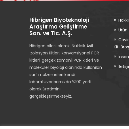
Hibrigen Biyoteknoloji
Hakk
Araştırma Geliştirme
Ürün
San. ve Tic. A.Ş.
Covid
Hibrigen ailesi olarak, Nükleik Asit
Kiti Bro
İzolasyon Kitleri, konvansiyonel PCR
İnsan
kitleri, gerçek zamanlı PCR kitleri ve
İletiş
moleküler biyoloji alanında kullanılan
sarf malzemeleri kendi
laboratuvarlarımızda %100 yerli
olarak üretimini
gerçekleştirmekteyiz.