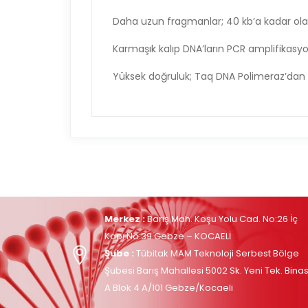
Daha uzun fragmanlar; 40 kb’a kadar olan
Karmaşık kalıp DNA’ların PCR amplifikasyo
Yüksek doğruluk; Taq DNA Polimeraz’dan 
Merkez :
Barış Mah. Koşu Yolu Cad. No:26 İç
Kapı No:39 Gebze – KOCAELİ
Şube :
Tübitak MAM Teknoloji Serbest Bölge
Şubesi Barış Mahallesi 5002 Sk. Yeni Tek. Binas
A Blok 4 A/101 Gebze/Kocaeli