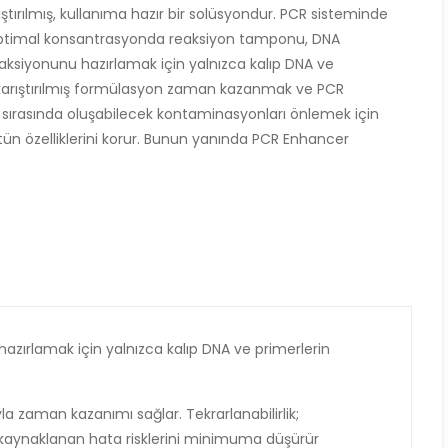
ırılmış, kullanıma hazır bir solüsyondur. PCR sisteminde
n optimal konsantrasyonda reaksiyon tamponu, DNA
eaksiyonunu hazırlamak için yalnızca kalıp DNA ve
n karıştırılmış formülasyon zaman kazanmak ve PCR
ı sırasında oluşabilecek kontaminasyonları önlemek için
tün özelliklerini korur. Bunun yanında PCR Enhancer
hazırlamak için yalnızca kalıp DNA ve primerlerin
ıyla zaman kazanımı sağlar. Tekrarlanabilirlik;
aynaklanan hata risklerini minimuma düşürür