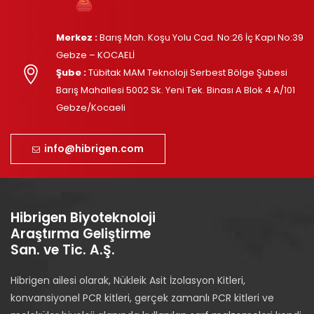
Merkez :
Barış Mah. Koşu Yolu Cad. No:26 İç Kapı No:39
Gebze – KOCAELİ
Şube :
Tübitak MAM Teknoloji Serbest Bölge Şubesi
Barış Mahallesi 5002 Sk. Yeni Tek. Binası A Blok 4 A/101
Gebze/Kocaeli
info@hibrigen.com
Hibrigen Biyoteknoloji
Araştırma Geliştirme
San. ve Tic. A.Ş.
Hibrigen ailesi olarak, Nükleik Asit İzolasyon Kitleri,
konvansiyonel PCR kitleri, gerçek zamanlı PCR kitleri ve