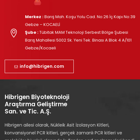
Merkez :
Barış Mah. Koşu Yolu Cad. No:26 İç Kapı No:39
Gebze – KOCAELİ
Şube :
Tübitak MAM Teknoloji Serbest Bölge Şubesi
Barış Mahallesi 5002 Sk. Yeni Tek. Binası A Blok 4 A/101
Gebze/Kocaeli
info@hibrigen.com
Hibrigen Biyoteknoloji
Araştırma Geliştirme
San. ve Tic. A.Ş.
Hibrigen ailesi olarak, Nükleik Asit İzolasyon Kitleri,
konvansiyonel PCR kitleri, gerçek zamanlı PCR kitleri ve