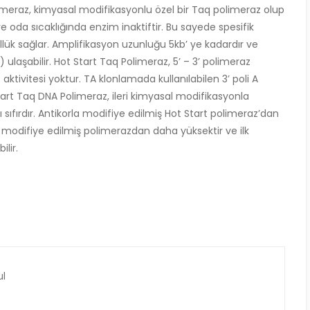
meraz, kimyasal modifikasyonlu özel bir Taq polimeraz olup
ve oda sıcaklığında enzim inaktiftir. Bu sayede spesifik
lük sağlar. Amplifikasyon uzunluğu 5kb’ ye kadardır ve
 ulaşabilir. Hot Start Taq Polimeraz, 5’ – 3’ polimeraz
 aktivitesi yoktur. TA klonlamada kullanılabilen 3’ poli A
Start Taq DNA Polimeraz, ileri kimyasal modifikasyonla
 sıfırdır. Antikorla modifiye edilmiş Hot Start polimeraz’dan
ak modifiye edilmiş polimerazdan daha yüksektir ve ilk
lir.
µl