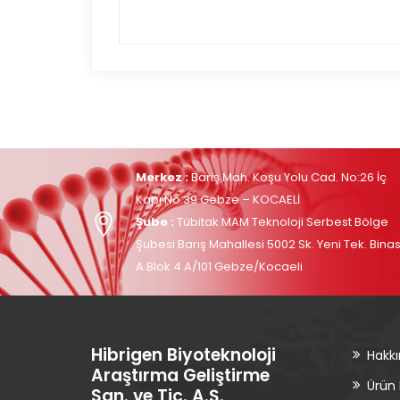
Merkez :
Barış Mah. Koşu Yolu Cad. No:26 İç
Kapı No:39 Gebze – KOCAELİ
Şube :
Tübitak MAM Teknoloji Serbest Bölge
Şubesi Barış Mahallesi 5002 Sk. Yeni Tek. Binas
A Blok 4 A/101 Gebze/Kocaeli
Hibrigen Biyoteknoloji
Hakk
Araştırma Geliştirme
Ürün
San. ve Tic. A.Ş.