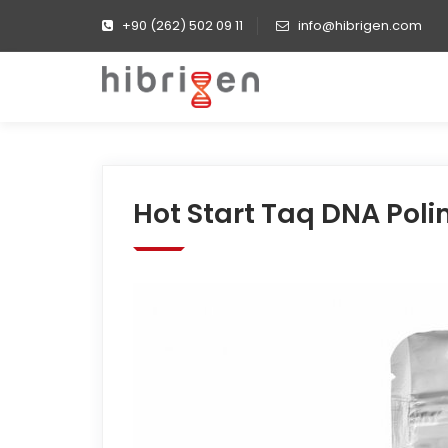
+90 (262) 502 09 11
info@hibrigen.com
Hot Start Taq DNA Pol