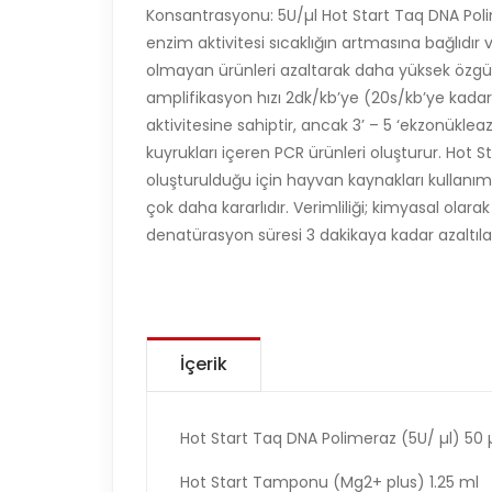
Konsantrasyonu: 5U/µl Hot Start Taq DNA Poli
enzim aktivitesi sıcaklığın artmasına bağlıdır 
olmayan ürünleri azaltarak daha yüksek özgül
amplifikasyon hızı 2dk/kb’ye (20s/kb’ye kadar)
aktivitesine sahiptir, ancak 3’ – 5 ‘ekzonükleaz
kuyrukları içeren PCR ürünleri oluşturur. Hot 
oluşturulduğu için hayvan kaynakları kullanımı
çok daha kararlıdır. Verimliliği; kimyasal olar
denatürasyon süresi 3 dakikaya kadar azaltılabi
İçerik
Hot Start Taq DNA Polimeraz (5U/ µl) 50 
Hot Start Tamponu (Mg2+ plus) 1.25 ml