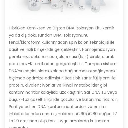
HibriGen Kemikten ve Dişten DNA İzolasyon Kiti, kemik
ya da diş dokusundan DNA izolasyonunu
fenol/kloroform kullanmadan spin kolon teknolojisi ile
basit ve hızlı bir şekilde gerçekleştirir. Homojenizasyon
gerekmez, dokunun parçalanması (lizis) direkt olarak
proteinaz-K tarafından gerçekleştirilir. Tampon sistemi
DNA’nın seçici olarak kolona bağlanmasını sağlayacak
biçimde optimize edilmiştir. Basit bir santrifüj işlemi ile
protein, divalent iyonlar ve ikincil metabolitler gibi
kontaminantlar kolaylıkla uzaklaştırılır. Saf DNA, su veya
düşük-tuz çözeltisi içinde çözülür ve kullanıma hazırdır.
Pürifiye edilen DNA; kontaminantlardan ve enzim
inhibitörlerinden arınmış haldedir, A260/A280 değeri 1.7
ila 1.9 arasında olup farklı uygulamalarda kullanıma
uygundur.